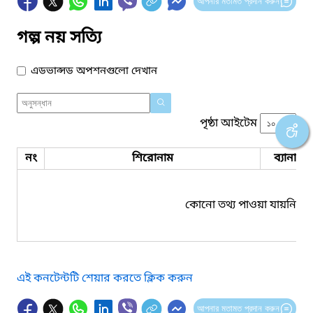
আপনার মতামত প্রদান করুন
গল্প নয় সত্যি
এডভান্সড অপশনগুলো দেখান
পৃষ্ঠা আইটেম
নং
শিরোনাম
ব্যানার 
কোনো তথ্য পাওয়া যায়নি।
এই কনটেন্টটি শেয়ার করতে ক্লিক করুন
আপনার মতামত প্রদান করুন