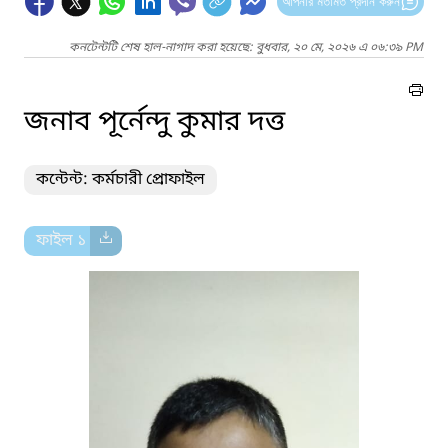
আপনার মতামত প্রদান করুন
কনটেন্টটি শেষ হাল-নাগাদ করা হয়েছে: বুধবার, ২০ মে, ২০২৬ এ ০৬:৩৯ PM
জনাব পূর্নেন্দু কুমার দত্ত
কন্টেন্ট: কর্মচারী প্রোফাইল
ফাইল ১